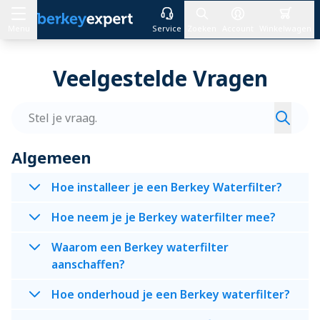
Menu
Service
Zoeken
Account
Winkelwagen
Ga naar de inhoud
Veelgestelde Vragen
Zoeke
Algemeen
Hoe installeer je een Berkey Waterfilter?
Hoe neem je je Berkey waterfilter mee?
Waarom een Berkey waterfilter
aanschaffen?
Hoe onderhoud je een Berkey waterfilter?