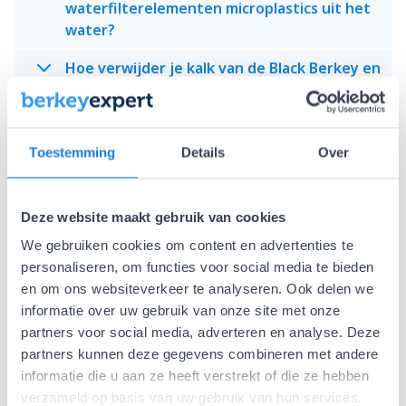
waterfilterelementen microplastics uit het
water?
Hoe verwijder je kalk van de Black Berkey en
Berkey Phoenix waterfilterelementen?
Wat zijn de testresultaten van de Black
Berkey elementen?
Toestemming
Details
Over
Waar zijn de Black Berkey
waterfilterelementen van gemaakt?
Deze website maakt gebruik van cookies
We gebruiken cookies om content en advertenties te
Bevatten de Black Berkey
personaliseren, om functies voor social media te bieden
waterfilterelementen zilver?
en om ons websiteverkeer te analyseren. Ook delen we
Hoe verwijderen Black Berkey
informatie over uw gebruik van onze site met onze
waterfilterelementen virussen en
partners voor social media, adverteren en analyse. Deze
bacteriën?
partners kunnen deze gegevens combineren met andere
informatie die u aan ze heeft verstrekt of die ze hebben
Is de basis van het Black Berkey element
verzameld op basis van uw gebruik van hun services.