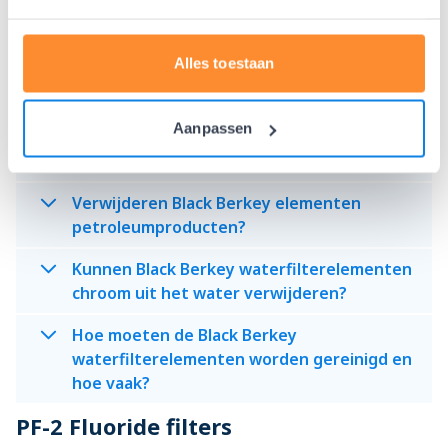
BPA-vrij?
Werken Black Berkey filterelementen tegen
Alles toestaan
glyfosaat?
Hoe weet ik wanneer de Black Berkey
Aanpassen
waterfilterelementen vervangen moeten
worden?
Verwijderen Black Berkey elementen
petroleumproducten?
Kunnen Black Berkey waterfilterelementen
chroom uit het water verwijderen?
Hoe moeten de Black Berkey
waterfilterelementen worden gereinigd en
hoe vaak?
PF-2 Fluoride filters