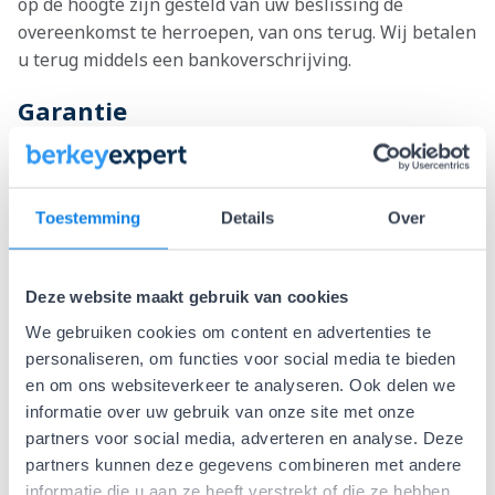
op de hoogte zijn gesteld van uw beslissing de
overeenkomst te herroepen, van ons terug. Wij betalen
u terug middels een bankoverschrijving.
Garantie
Reparatie of vervanging binnen garantie is kosteloos.
Wij volgen de garantievoorwaarden van de fabrikanten
van het product. Wij geven in ieder geval één jaar
Toestemming
Details
Over
garantie op onze producten bij normaal gebruik. Heeft
u binnen deze tijd problemen met een product dat u bij
ons heeft gekocht, lossen wij dit zo snel mogelijk op. U
Deze website maakt gebruik van cookies
mag tenminste binnen twee weken een oplossing
We gebruiken cookies om content en advertenties te
verwachten.
personaliseren, om functies voor social media te bieden
en om ons websiteverkeer te analyseren. Ook delen we
Terugbetaling binnen 14 werkdagen
informatie over uw gebruik van onze site met onze
Wij betalen u het volledige aankoopbedrag terug
partners voor social media, adverteren en analyse. Deze
binnen 14 werkdagen nadat u heeft aangegeven
partners kunnen deze gegevens combineren met andere
gebruik te willen maken van uw herroepingsrecht. Wij
informatie die u aan ze heeft verstrekt of die ze hebben