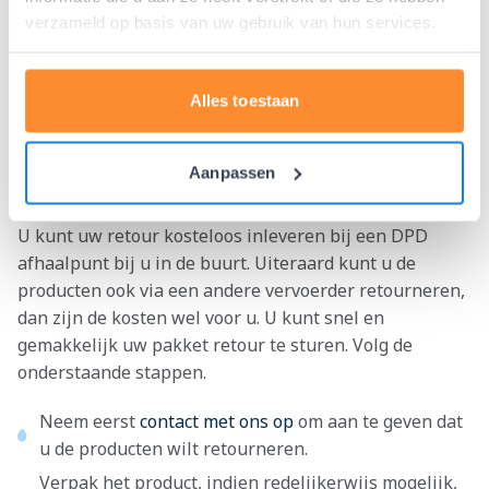
moeten ondertussen wel het product retour hebben
verzameld op basis van uw gebruik van hun services.
gekregen. Wij betalen u in Euro's terug.
De hier genoemde retourgarantie geldt in de
Alles toestaan
omschreven hoedanigheid uitsluitend voor
particulieren.
Aanpassen
Hoe kan ik retourneren?
U kunt uw retour kosteloos inleveren bij een DPD
afhaalpunt bij u in de buurt. Uiteraard kunt u de
producten ook via een andere vervoerder retourneren,
dan zijn de kosten wel voor u. U kunt snel en
gemakkelijk uw pakket retour te sturen. Volg de
onderstaande stappen.
Neem eerst
contact met ons op
om aan te geven dat
u de producten wilt retourneren.
Verpak het product, indien redelijkerwijs mogelijk,