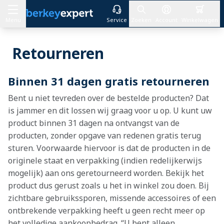
Menu
Service
Zoeken
Account
Winkelwagen
Ga naar de inhoud
Retourneren
Binnen 31 dagen gratis retourneren
Bent u niet tevreden over de bestelde producten? Dat
is jammer en dit lossen wij graag voor u op. U kunt uw
product binnen 31 dagen na ontvangst van de
producten, zonder opgave van redenen gratis terug
sturen. Voorwaarde hiervoor is dat de producten in de
originele staat en verpakking (indien redelijkerwijs
mogelijk) aan ons geretourneerd worden. Bekijk het
product dus gerust zoals u het in winkel zou doen. Bij
zichtbare gebruikssporen, missende accessoires of een
ontbrekende verpakking heeft u geen recht meer op
het volledige aankoopbedrag. “U bent alleen