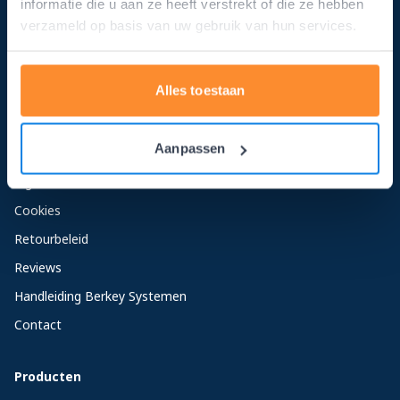
informatie die u aan ze heeft verstrekt of die ze hebben
verzameld op basis van uw gebruik van hun services.
Service
Bestellen en betalen
Alles toestaan
Bezorgen & afhalen
Blog
Aanpassen
Privacy Policy
Algemene voorwaarden
Cookies
Retourbeleid
Reviews
Handleiding Berkey Systemen
Contact
Producten