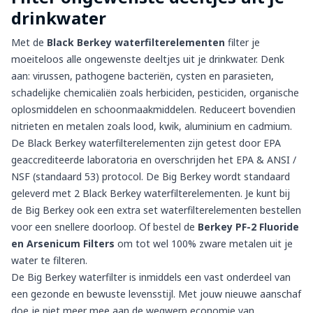
drinkwater
Met de
Black Berkey waterfilterelementen
filter je
moeiteloos alle ongewenste deeltjes uit je drinkwater. Denk
aan: virussen, pathogene bacteriën, cysten en parasieten,
schadelijke chemicaliën zoals herbiciden, pesticiden, organische
oplosmiddelen en schoonmaakmiddelen. Reduceert bovendien
nitrieten en metalen zoals lood, kwik, aluminium en cadmium.
De Black Berkey waterfilterelementen zijn getest door EPA
geaccrediteerde laboratoria en overschrijden het EPA & ANSI /
NSF (standaard 53) protocol. De Big Berkey wordt standaard
geleverd met 2
Black Berkey waterfilterelementen
. Je kunt bij
de Big Berkey ook een extra set waterfilterelementen bestellen
voor een snellere doorloop. Of
bestel de
Berkey PF-2 Fluoride
en Arsenicum Filters
om tot wel 100% zware metalen uit je
water te filteren.
De Big Berkey waterfilter is inmiddels een vast onderdeel van
een gezonde en bewuste levensstijl. Met jouw nieuwe aanschaf
doe je niet meer mee aan de wegwerp economie van