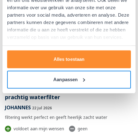
Marian Villee
3 aug 2026
informatie over uw gebruik van onze site met onze
partners voor social media, adverteren en analyse. Deze
Mooi product, goede straal
partners kunnen deze gegevens combineren met andere
informatie die u aan ze heeft verstrekt of die ze hebben
verzameld op basis van uw gebruik van hun services.
Werkt prima
Palwasha
25 jul 2026
Alles toestaan
Water is veel milder en lekkerder na het filteren.
Makkelijk schoon te maken
Aanpassen
prachtig waterfilter
JOHANNES
22 jul 2026
filtering werkt perfect en geeft heerlijk zacht water
voldoet aan mijn wensen
geen