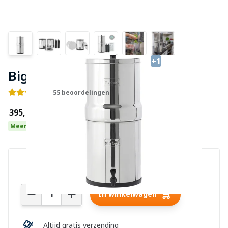
+1
Big Berkey Waterfilter
55 beoordelingen
€395,00
Meer dan 10 op voorraad
Aantal
In winkelwagen
Altijd gratis verzending