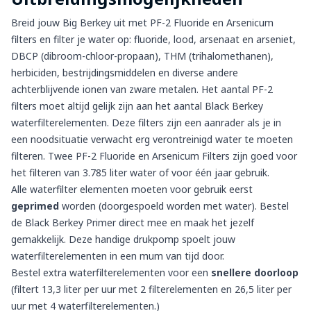
Breid jouw Big Berkey uit met
PF-2 Fluoride en Arsenicum
filters
en filter je water op:
fluoride, lood, arsenaat en arseniet,
DBCP (dibroom-chloor-propaan), THM (trihalomethanen),
herbiciden, bestrijdingsmiddelen en diverse andere
achterblijvende ionen van zware metalen.
Het aantal PF-2
filters moet altijd gelijk zijn aan het aantal Black Berkey
waterfilterelementen. Deze filters zijn een aanrader als je in
een noodsituatie verwacht erg verontreinigd water te moeten
filteren. Twee PF-2 Fluoride en Arsenicum Filters zijn goed voor
het filteren van 3.785 liter water of voor
één
jaar gebruik.
Alle waterfilter elementen moeten voor gebruik eerst
geprimed
worden (doorgespoeld worden met water). Bestel
de
Black Berkey Primer
direct mee en maak het jezelf
gemakkelijk. Deze handige drukpomp spoelt jouw
waterfilterelementen in een mum van tijd door.
Bestel extra waterfilterelementen voor een
snellere doorloop
(filtert 13,3 liter per uur met 2 filterelementen en 26,5 liter per
uur met 4 waterfilterelementen.)