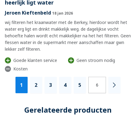
heerlijk ligt water
Jeroen Kieftenbeld
18 jan 2026
wij filteren het kraanwater met de Berkey, hierdoor wordt het
water erg ligt en drinkt makkelijk weg. de dagelijkse vocht
behoefte halen wordt echt makkelijker na het het filteren. Geen
flessen water in de supermarkt meer aanschaffen maar gwn
lekker zelf filteren.
Goede klanten service
Geen stroom nodig
Kosten
Pagina
U lees momenteel pagina
Pagina
Pagina
Pagina
Pagina
1
2
3
4
5
Pagina
6
Pagina
Gerelateerde producten