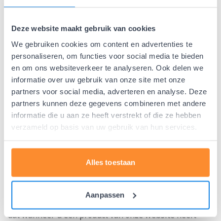
verbeteren.
Microsoft (Bing Ads) (marketing cookie):
Deze
Deze website maakt gebruik van cookies
cookie maakt het mogelijk uw zoekgedrag te koppelen
We gebruiken cookies om content en advertenties te
aan onze webshop in de vorm van advertenties van
personaliseren, om functies voor social media te bieden
(artikelen van) onze website.
en om ons websiteverkeer te analyseren. Ook delen we
informatie over uw gebruik van onze site met onze
Facebook (social media Cookie):
Deze cookie maakt
partners voor social media, adverteren en analyse. Deze
het mogelijk onze Facebook pagina te ‘liken’. Deze
partners kunnen deze gegevens combineren met andere
button werkt door middel van een code die van
informatie die u aan ze heeft verstrekt of die ze hebben
Facebook afkomstig is.
verzameld op basis van uw gebruik van hun services.
AdRoll (tracking cookie):
AdRoll is een remarketing
bedrijf en onze website heeft een AdRoll trackingpixel
Alles toestaan
om deze remarketing uit te kunnen voeren.
Criteo (tracking marketing cookie):
Criteo is een
Aanpassen
vorm van display advertising. Deze cookie zorgt ervoor
dat wanneer u een product van onze website heeft