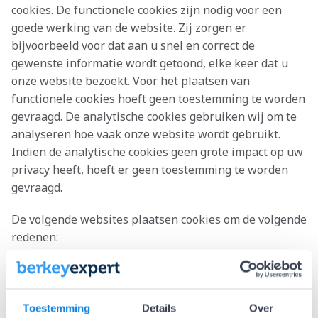
cookies. De functionele cookies zijn nodig voor een
goede werking van de website. Zij zorgen er
bijvoorbeeld voor dat aan u snel en correct de
gewenste informatie wordt getoond, elke keer dat u
onze website bezoekt. Voor het plaatsen van
functionele cookies hoeft geen toestemming te worden
gevraagd. De analytische cookies gebruiken wij om te
analyseren hoe vaak onze website wordt gebruikt.
Indien de analytische cookies geen grote impact op uw
privacy heeft, hoeft er geen toestemming te worden
gevraagd.
De volgende websites plaatsen cookies om de volgende
redenen:
Google AdWords (tracking cookie):
Meet hoe je de
website gebruikt en hoe je ons hebt gevonden. Deze
kennis gebruiken we om onze AdWords campagnes te
Toestemming
Details
Over