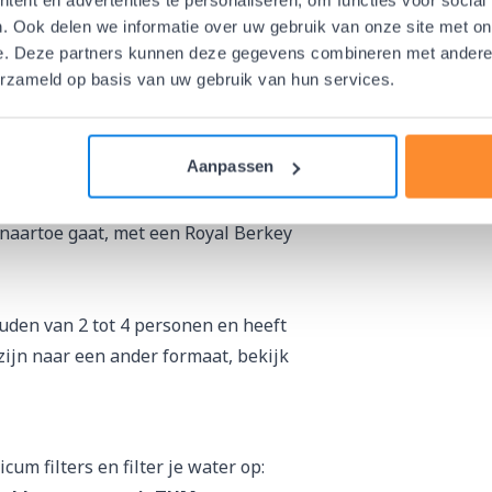
. Ook delen we informatie over uw gebruik van onze site met on
erkey waterfilter?
e. Deze partners kunnen deze gegevens combineren met andere i
erzameld op basis van uw gebruik van hun services.
ekracht
, waardoor je
geen
en af te bouwen en kan dus ook
Aanpassen
 zowaar water van natuurlijke
elfs zwaar verontreinigde
naartoe gaat, met een Royal Berkey
uden van 2 tot 4 personen en heeft
 zijn naar een ander formaat, bekijk
icum filters
en filter je water op: