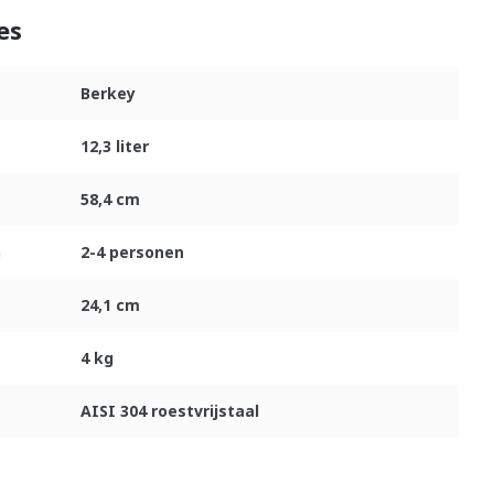
es
Berkey
12,3 liter
58,4 cm
n
2-4 personen
24,1 cm
4 kg
AISI 304 roestvrijstaal