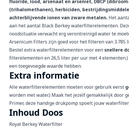
fluoride, lood, arsenaat en arseniet, DBCP (dibroo
(trihalomethanen), herbiciden, bestrijdingsmiddel
achterblijvende ionen van zware metalen.
Het aantal
aan het aantal Black Berkey waterfilterelementen. Deze 
noodsituatie verwacht erg verontreinigd water te moete
Arsenicum Filters zijn goed voor het filteren van 3.785 
Bestel extra waterfilterelementen voor een
snellere d
filterelementen en 26,5 liter per uur met 4 elementen.
een toegevoegde waarde hebben.
Extra informatie
Alle waterfilterelementen moeten voor gebruik eerst
g
worden met water.) Maak het jezelf gemakkelijk door 
Primer, deze handige drukpomp spoelt jouw waterfilter
Inhoud Doos
Royal Berkey Waterfilter