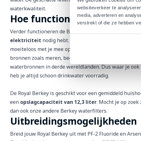
websiteverkeer te analyseren
waterkwaliteit.
Hoe functioneert de Royal B
media, adverteren en analys
verstrekt of die ze hebben v
Verder functioneren de Berkey waterfilters op
zwaart
elektriciteit
nodig hebt. Het systeem is makkelijk op 
moeiteloos met je mee op reis.
De Royal Berkey zuivert
bronnen zoals meren, beekjes, stilstaande vijvers en z
waterbronnen in derde wereldlanden. Dus waar je ook 
heb je altijd schoon drinkwater voorradig.
De Royal Berkey is geschikt voor een gemiddeld huisho
een
opslagcapaciteit van 12,3 liter
. Mocht je op zoek
dan ook onze andere
Berkey waterfilters.
Uitbreidingsmogelijkheden
Breid jouw Royal Berkey uit met
PF-2 Fluoride en Arsen