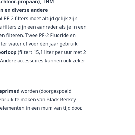
m-chloor-propaan), THM
en en diverse andere
 PF-2 filters moet altijd gelijk zijn
filters zijn een aanrader als je in een
n filteren. Twee PF-2 Fluoride en
liter water of voor
één
jaar gebruik.
oorloop
(filtert 15,1 liter per uur met 2
) Andere
accessoires
kunnen ook zeker
eprimed
worden (doorgespoeld
gebruik te maken van Black Berkey
elementen in een mum van tijd door.