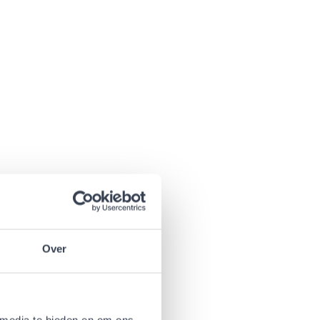
Over
 media te bieden en om ons