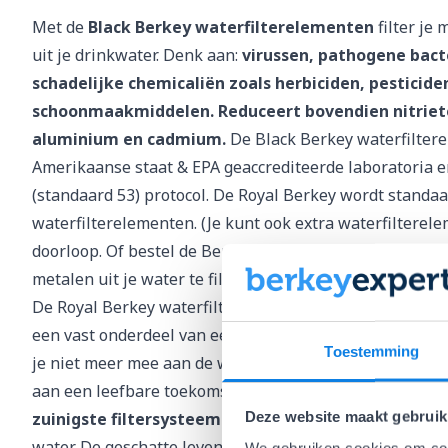
Met de
Black Berkey waterfilterelementen
filter je
uit je drinkwater. Denk aan:
virussen, pathogene bact
schadelijke chemicaliën zoals herbiciden, pesticid
schoonmaakmiddelen. Reduceert bovendien nitriete
aluminium en cadmium.
De Black Berkey waterfiltere
Amerikaanse staat & EPA geaccrediteerde laboratoria e
(standaard 53) protocol. De Royal Berkey wordt standa
waterfilterelementen
. (Je kunt ook extra waterfiltere
doorloop. Of
bestel de
Berkey PF-2 Fluoride en Arsenicu
metalen uit je water te filteren.)
De Royal Berkey waterfilter is niet meer weg te denke
een vast onderdeel van een gezonde en bewuste levens
Toestemming
je niet meer mee aan de wegwerp economie van flessenw
aan een leefbare toekomst. Daarnaast is het Berkey fi
Deze website maakt gebruik
zuinigste filtersysteem
op de markt. Elk Black Berkey-
water. De geschatte levensduur ligt tussen de 2 en 10 j
We gebruiken cookies om cont