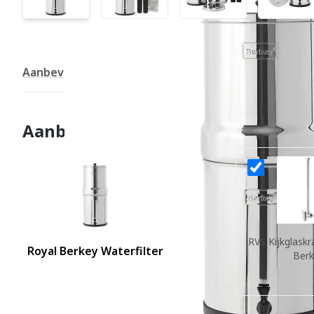
Aanbevolen combinaties
Productinformatie
Aanbevolen combinaties
RVS Kijkglaskr
Royal Berkey Waterfilter
Berk