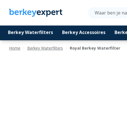
Royal Berkey Waterfilter
Berkey Waterfilters
Berkey Accessoires
Berk
€440,00
Ga naar de inhoud
Home
Berkey Waterfilters
Royal Berkey Waterfilter