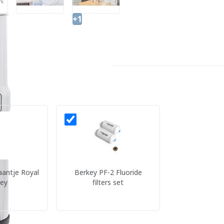
+1
Reviews
Specificaties
aantje Royal
Berkey PF-2 Fluoride
ey
filters set