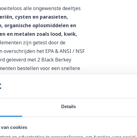
 moeiteloos alle ongewenste deeltjes
eriën, cysten en parasieten,
en, organische oplosmiddelen en
n en metalen zoals lood, kwik,
lementen zijn getest door de
n overschrijden het EPA & ANSI / NSF
ard geleverd met 2
Black Berkey
lementen bestellen voor een snellere
m Filters
om tot wel 100% zware
n uit onze huishoudens en inmiddels
stijl. Met jouw nieuwe aanschaf
doe
Details
ater en draag je een steentje bij
ltersysteem het
duurzaamste en
 van cookies
filterelement zuivert tot 11.350 liter
aar, afhankelijk van het gebruik en de
ent en advertenties te personaliseren, om functies voor social