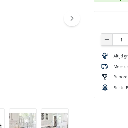
Aantal
Altijd g
Meer da
Beoorde
Beste B