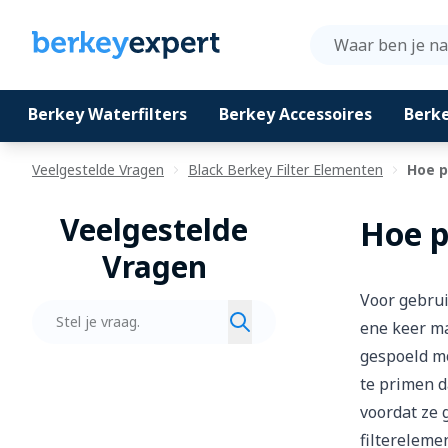
Berkey Waterfilters
Berkey Accessoires
Berk
Ga naar de inhoud
Veelgestelde Vragen
Black Berkey Filter Elementen
Hoe p
Veelgestelde
Hoe p
Vragen
Voor gebrui
Zoeken
ene keer ma
gespoeld mo
te primen d
voordat ze 
filtereleme