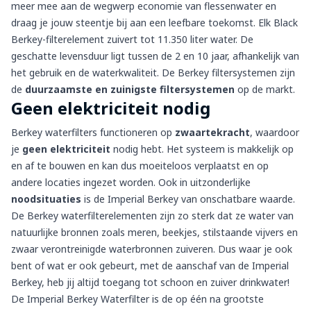
meer mee aan de wegwerp economie van flessenwater en
draag je jouw steentje bij aan een leefbare toekomst. Elk Black
Berkey-filterelement zuivert tot 11.350 liter water. De
geschatte levensduur ligt tussen de 2 en 10 jaar, afhankelijk van
het gebruik en de waterkwaliteit. De Berkey filtersystemen zijn
de
duurzaamste en zuinigste filtersystemen
op de markt.
Geen elektriciteit nodig
Berkey waterfilters functioneren op
zwaartekracht
, waardoor
je
geen elektriciteit
nodig hebt. Het systeem is makkelijk op
en af te bouwen en kan dus moeiteloos verplaatst en op
andere locaties ingezet worden.
Ook in uitzonderlijke
noodsituaties
is de Imperial Berkey van onschatbare waarde.
De Berkey waterfilterelementen zijn zo sterk dat ze water van
natuurlijke bronnen zoals meren, beekjes, stilstaande vijvers en
zwaar verontreinigde waterbronnen zuiveren. Dus waar je ook
bent of wat er ook gebeurt, met de aanschaf van de Imperial
Berkey, heb jij altijd toegang tot schoon en zuiver drinkwater!
De Imperial Berkey Waterfilter is de op één na grootste