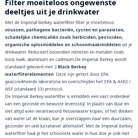
Filter moeiteloos ongewenste
deeltjes uit je drinkwater
Met de
Imperial Berkey waterfilter
filter je moeiteloos:
virussen, pathogene bacteriën, cysten en parasieten,
schadelijke chemicaliën zoals herbiciden, pesticiden,
organische oplosmiddelen en schoonmaakmiddelen
uit je
drinkwater. Reduceert bovendien nitrieten en metalen zoals
lood, kwik, aluminium en cadmium.
De Imperial Berkey wordt
standaard geleverd met
2
Black Berkey
waterfilterelementen
. Deze zijn getest door EPA
geaccrediteerde laboratoria en overschrijden het EPA & ANSI /
NSF (standaard 53) protocol.
De Imperial Berkey waterfilter is inmiddels een vast onderdeel
van een gezonde en bewuste levensstijl.
In plaats van duur en
niet altijd even verantwoord flessenwater kopen, of het drinken
van water uit de kraan, kun je overstappen naar een duurzaam,
gezonder en veel lucratiever alternatief.
Met de Imperial Berkey
waterfilter haal je het schoonste water in huis doe je ook niet