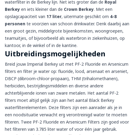
waterfilter in de Berkey lijn. Net iets groter dan de
Royal
Berkey
en iets kleiner dan de
Crown Berkey
. Met een
opslagcapaciteit van
17 liter
, uitermate geschikt om
4-8
personen
te voorzien van schoon drinkwater. Denk daarbij aan
een groot gezin, middelgrote bijeenkomsten, woongroepen,
teamuitjes, of bijvoorbeeld als waterbron in ziekenhuizen, op
kantoor, in de winkel of in de kantine.
Uitbreidingsmogelijkheden
Breid jouw Imperial Berkey uit met
PF-2 Fluoride en Arsenicum
filters
en filter je water op:
fluoride, lood, arsenaat en arseniet,
DBCP (dibroom-chloor-propaan), THM (trihalomethanen),
herbiciden, bestrijdingsmiddelen en diverse andere
achterblijvende ionen van zware metalen.
Het aantal PF-2
filters moet altijd gelijk zijn aan het aantal Black Berkey
waterfilterelementen. Deze filters zijn een aanrader als je in
een noodsituatie verwacht erg verontreinigd water te moeten
filteren. Twee PF-2 Fluoride en Arsenicum Filters zijn goed voor
het filteren van 3.785 liter water of voor
één
jaar gebruik.