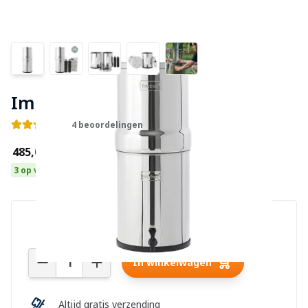
Imperial Berkey Waterfilter
4 beoordelingen
€485,00
3 op voorraad
Aantal
In winkelwagen
Altijd gratis verzending