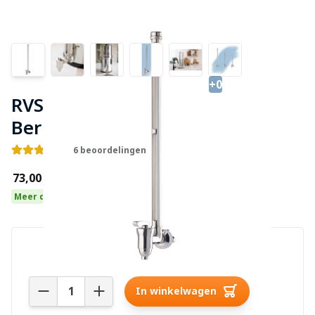
+0
RVS Kijkglaskraantje Royal
Berkey
6 beoordelingen
€73,00
Meer dan 10 op voorraad
Aantal
In winkelwagen