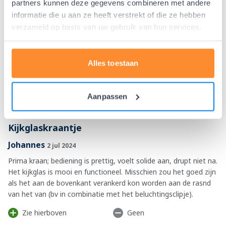
partners kunnen deze gegevens combineren met andere
hulp gekregen, alles gedaan wat er stond, maar dat werkte ook
informatie die u aan ze heeft verstrekt of die ze hebben
niet.
Toen bleek dat de stalen staaf ten opzichte van het kraantje
verzameld op basis van uw gebruik van hun services.
een beetje scheef stond. Toen hebben we het lichtjes recht
getrokken, zodat het net zo recht stond als het glazen pijpje.
Nu doet hij het goed, dus geen reden om het terug te sturen.
Alles toestaan
We zijn content met het feit dat we nu precies weten hoeveel
water er nog in de Berkey zit, super fijn om te hebben.
Aanpassen
Kijkglaskraantje
Johannes
2 jul 2024
Prima kraan; bediening is prettig, voelt solide aan, drupt niet na.
Het kijkglas is mooi en functioneel. Misschien zou het goed zijn
als het aan de bovenkant verankerd kon worden aan de rasnd
van het van (bv in combinatie met het beluchtingsclipje).
Zie hierboven
Geen