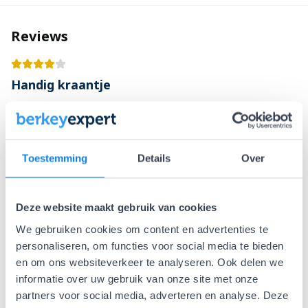
Reviews
Handig kraantje
Luc
7 mei 2025
Handig kraantje om het waterlevel van je berkey te zien... Wel
goed installeren, anders lekt het...
Toestemming
Details
Over
Mooi
Solide
Handig
Lekgevoellig
Deze website maakt gebruik van cookies
We gebruiken cookies om content en advertenties te
duurde even voordat het er goed zat
personaliseren, om functies voor social media te bieden
Y T
en om ons websiteverkeer te analyseren. Ook delen we
27 jan 2025
informatie over uw gebruik van onze site met onze
We hadden in het begin wat moeite met het goed installeren,
partners voor social media, adverteren en analyse. Deze
die van ons lekte een beetje aan het begin, toen hadden we