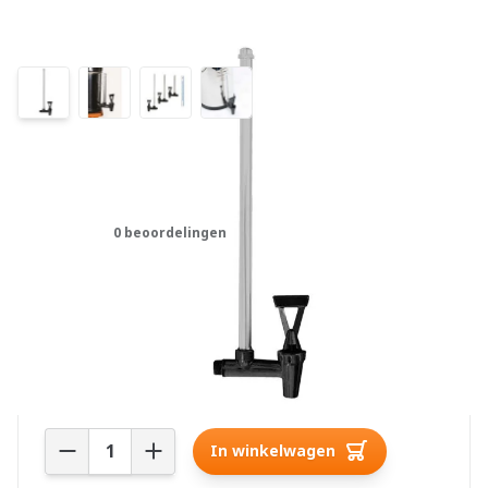
Kijkglaskraantje Imperial &
Crown Berkey
0 beoordelingen
€63,00
Meer dan 10 op voorraad
Aantal
In winkelwagen