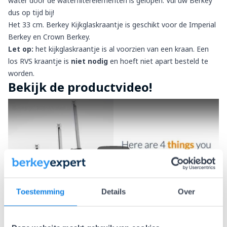
water door de waterfilterelementen is gelopen. Vul uw Berkey
dus op tijd bij!
Het 33 cm. Berkey Kijkglaskraantje is geschikt voor de
Imperial
Berkey
en
Crown Berkey
.
Let op:
het kijkglaskraantje is al voorzien van een kraan. Een
los RVS kraantje is
niet nodig
en hoeft niet apart besteld te
worden.
Bekijk de productvideo!
Play
Toestemming
Details
Over