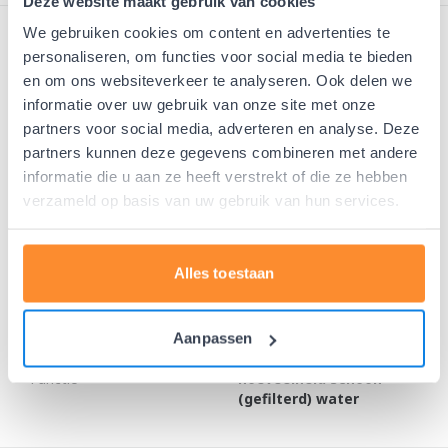
Deze website maakt gebruik van cookies
We gebruiken cookies om content en advertenties te
Specificaties
personaliseren, om functies voor social media te bieden
en om ons websiteverkeer te analyseren. Ook delen we
Merk
Berkey
informatie over uw gebruik van onze site met onze
partners voor social media, adverteren en analyse. Deze
Type accessoire
Kijkglaskraantje
partners kunnen deze gegevens combineren met andere
informatie die u aan ze heeft verstrekt of die ze hebben
Lengte
33 cm
verzameld op basis van uw gebruik van hun services.
Geschikt voor
Imperial & Crown Berkey
Alles toestaan
Kunststof met
Materiaal
doorzichtig kijkglas
Aanpassen
Geeft zicht op de
Functie
hoeveelheid schoon
(gefilterd) water