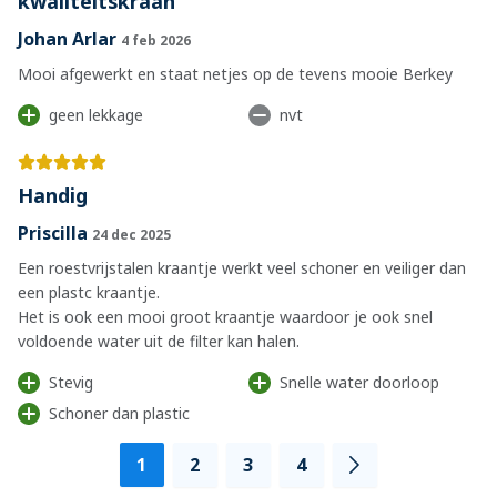
kwaliteitskraan
Johan Arlar
4 feb 2026
Mooi afgewerkt en staat netjes op de tevens mooie Berkey
geen lekkage
nvt
Handig
Priscilla
24 dec 2025
Een roestvrijstalen kraantje werkt veel schoner en veiliger dan
een plastc kraantje.
Het is ook een mooi groot kraantje waardoor je ook snel
voldoende water uit de filter kan halen.
Stevig
Snelle water doorloop
Schoner dan plastic
Pagina
U lees momenteel pagina
Pagina
Pagina
Pagina
1
2
3
4
Pagina