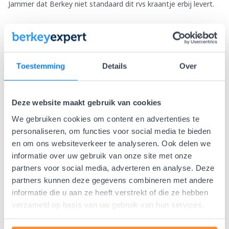
Jammer dat Berkey niet standaard dit rvs kraantje erbij levert.
Kraantje
George
Toestemming
Details
Over
12 jul 2026
Pas twee weken in gebruik . Functioneert goed en past goed in
het geheel.
Deze website maakt gebruik van cookies
We gebruiken cookies om content en advertenties te
personaliseren, om functies voor social media te bieden
gewoon doen!
en om ons websiteverkeer te analyseren. Ook delen we
informatie over uw gebruik van onze site met onze
Anoniem
18 jun 2026
partners voor social media, adverteren en analyse. Deze
Prima in elkaar te zetten en degelijk. Blij mee. Had eerst de
partners kunnen deze gegevens combineren met andere
plastic variant. Was ook hoed. Maar rvs kraantje is beter!
informatie die u aan ze heeft verstrekt of die ze hebben
water stroomt beter, ook
nog niet gevonden, met
verzameld op basis van uw gebruik van hun services.
beter schoon te maken ivm
pas in gebruik
kalk