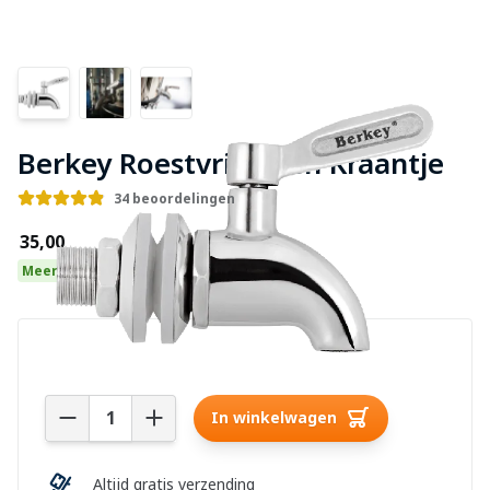
Berkey Roestvrijstalen Kraantje
34 beoordelingen
€35,00
Meer dan 10 op voorraad
Aantal
In winkelwagen
Altijd gratis verzending