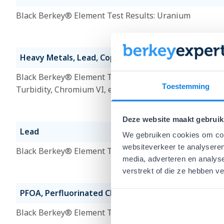
Black Berkey® Element Test Results: Uranium
Heavy Metals, Lead, Copper, Chlorine, Turbidity, Chr
Black Berkey® Element Test Results: Heavy Metals, Lea
Toestemming
Turbidity, Chromium VI, etc.
Deze website maakt gebruik
Lead
We gebruiken cookies om cont
websiteverkeer te analyseren
Black Berkey® Element Test Results: Lead
media, adverteren en analys
verstrekt of die ze hebben v
PFOA, Perfluorinated Chemicals
Black Berkey® Element Test Results: PFOA, Perfluorin