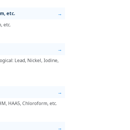
m, etc.
 etc.
ical: Lead, Nickel, Iodine,
HM, HAA5, Chloroform, etc.